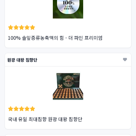
100% 솔잎증류농축액의 힘 - 더 파인 프리미엄
원광 대왕 침향단
국내 유일 최대침향 원광 대왕 침향단