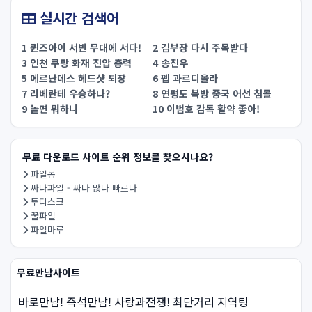
실시간 검색어
1 퀸즈아이 서빈 무대에 서다!
2 김부장 다시 주목받다
3 인천 쿠팡 화재 진압 총력
4 송진우
5 에르난데스 헤드샷 퇴장
6 펩 과르디올라
7 리베란테 우승하나?
8 연평도 북방 중국 어선 침몰
9 놀면 뭐하니
10 이범호 감독 활약 좋아!
무료 다운로드 사이트 순위 정보를 찾으시나요?
파일몽
싸다파일 - 싸다 많다 빠르다
투디스크
꿀파일
파일마루
무료만남사이트
바로만남! 즉석만남! 사랑과전쟁! 최단거리 지역팅