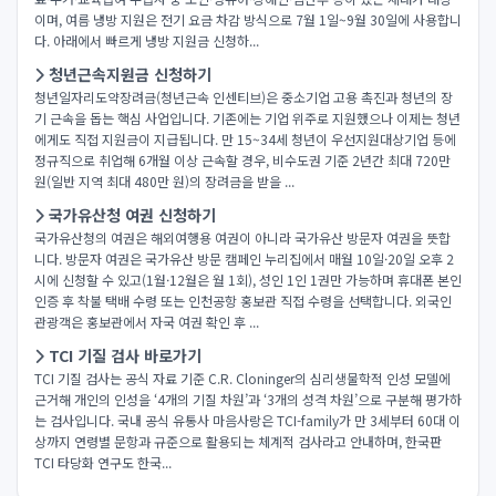
이며, 여름 냉방 지원은 전기 요금 차감 방식으로 7월 1일~9월 30일에 사용합니
다. 아래에서 빠르게 냉방 지원금 신청하...
청년근속지원금 신청하기
청년일자리도약장려금(청년근속 인센티브)은 중소기업 고용 촉진과 청년의 장
기 근속을 돕는 핵심 사업입니다. 기존에는 기업 위주로 지원했으나 이제는 청년
에게도 직접 지원금이 지급됩니다. 만 15~34세 청년이 우선지원대상기업 등에
정규직으로 취업해 6개월 이상 근속할 경우, 비수도권 기준 2년간 최대 720만
원(일반 지역 최대 480만 원)의 장려금을 받을 ...
국가유산청 여권 신청하기
국가유산청의 여권은 해외여행용 여권이 아니라 국가유산 방문자 여권을 뜻합
니다. 방문자 여권은 국가유산 방문 캠페인 누리집에서 매월 10일·20일 오후 2
시에 신청할 수 있고(1월·12월은 월 1회), 성인 1인 1권만 가능하며 휴대폰 본인
인증 후 착불 택배 수령 또는 인천공항 홍보관 직접 수령을 선택합니다. 외국인
관광객은 홍보관에서 자국 여권 확인 후 ...
TCI 기질 검사 바로가기
TCI 기질 검사는 공식 자료 기준 C.R. Cloninger의 심리생물학적 인성 모델에
근거해 개인의 인성을 ‘4개의 기질 차원’과 ‘3개의 성격 차원’으로 구분해 평가하
는 검사입니다. 국내 공식 유통사 마음사랑은 TCI-family가 만 3세부터 60대 이
상까지 연령별 문항과 규준으로 활용되는 체계적 검사라고 안내하며, 한국판
TCI 타당화 연구도 한국...